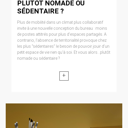
PLUTÔT NOMADE OU
modifiée par la loi n° 2004-801 du 6 août 2004
relative à l’informatique, aux fichiers et aux
SÉDENTAIRE ?
libertés. Loi n° 2004-575 du 21 juin 2004 pour
la confiance dans l’économie numérique.
Plus de mobilité dans un climat plus collaboratif
invite à une nouvelle conception du bureau : moins
11. LEXIQUE.
de postes attitrés pour plus d’espaces partagés. A
contrario, l’absence de territorialité provoque chez
Utilisateur : Internaute se connectant, utilisant
les plus “sédentaires” le besoin de pouvoir jouir d’un
le site susnommé. Informations personnelles :
petit espace de vie rien qu’à soi. Et vous alors...plutôt
« les informations qui permettent, sous quelque
nomade ou sédentaire ?
forme que ce soit, directement ou non,
l’identification des personnes physiques
auxquelles elles s’appliquent » (article 4 de la
+
loi n° 78-17 du 6 janvier 1978).