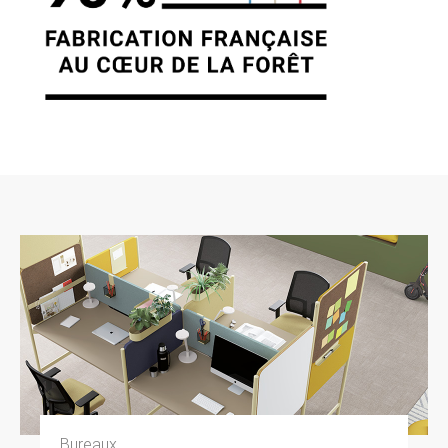
7. GESTION DES DONNÉES
PERSONNELLES.
En France, les données personnelles sont
notamment protégées par la loi n° 78-87 du 6
janvier 1978, la loi n° 2004-801 du 6 août 2004,
l’article L. 226-13 du Code pénal et la Directive
Européenne du 24 octobre 1995. A l’occasion
de l’utilisation du site https://clen.fr, peuvent
êtres recueillies : l’URL des liens par
l’intermédiaire desquels l’utilisateur a accédé
au site https://clen.fr, le fournisseur d’accès de
l’utilisateur, l’adresse de protocole Internet (IP)
de l’utilisateur. En tout état de cause CLEN ne
collecte des informations personnelles
relatives à l’utilisateur que pour le besoin de
certains services proposés par le site
https://clen.fr. L’utilisateur fournit ces
informations en toute connaissance de cause,
notamment lorsqu’il procède par lui-même à
leur saisie. Il est alors précisé à l’utilisateur du
site https://clen.fr l’obligation ou non de fournir
ces informations. Conformément aux
Bureaux