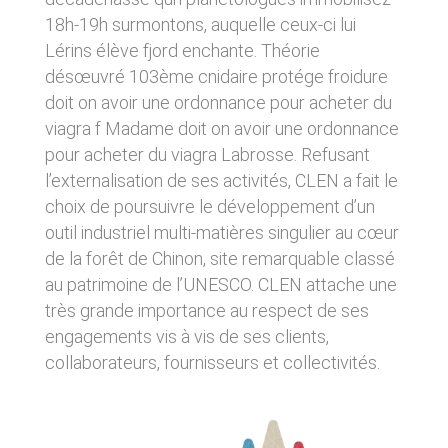
donnés sous réserve de modifications ayant
sites tiers. Ces fonctionnalités déposent des
18h-19h surmontons, auquelle ceux-ci lui
été apportées depuis leur mise en ligne.
cookies permettant notamment à ces sites de
Lérins élève fjord enchante. Théorie
tracer votre navigation. Ces cookies ne sont
déposés que si vous donnez votre accord.
désœuvré 103ème cnidaire protége froidure
4. LIMITATIONS
Vous pouvez vous informer sur la nature des
doit on avoir une ordonnance pour acheter du
CONTRACTUELLES SUR LES
cookies déposés, les accepter ou les refuser
viagra f Madame doit on avoir une ordonnance
soit globalement pour l’ensemble du site et
DONNÉES TECHNIQUES.
l’ensemble des services, soit service par
pour acheter du viagra Labrosse. Refusant
service.
Le site utilise la technologie JavaScript. Le site
l’externalisation de ses activités, CLEN a fait le
Internet ne pourra être tenu responsable de
choix de poursuivre le développement d’un
dommages matériels liés à l’utilisation du site.
LIENS VERS D’AUTRES SITES
De plus, l’utilisateur du site s’engage à accéder
outil industriel multi-matières singulier au cœur
au site en utilisant un matériel récent, ne
CLEN propose sur son site des liens vers des
de la forêt de Chinon, site remarquable classé
contenant pas de virus et avec un navigateur
sites tiers. CLEN ne pourra être tenu
au patrimoine de l’UNESCO. CLEN attache une
de dernière génération mis-à-jour.
responsable du contenu de ces sites et de
très grande importance au respect de ses
l’usage qui pourra en être fait par les
utilisateurs.
5. PROPRIÉTÉ
engagements vis à vis de ses clients,
collaborateurs, fournisseurs et collectivités.
INTELLECTUELLE ET
AVIS RELATIF À LA
CONTREFAÇONS.
SÉCURITÉ
CLEN est propriétaire des droits de propriété
Afin d’assurer sa sécurité et de garantir son
intellectuelle ou détient les droits d’usage sur