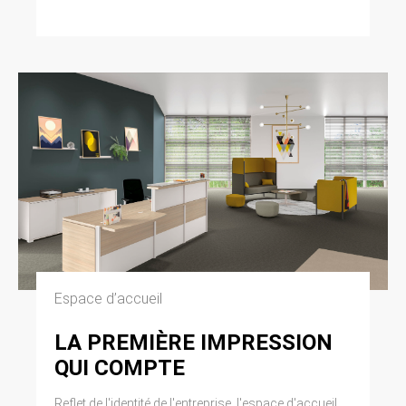
modifiée par la loi n° 2004-801 du 6 août 2004
relative à l’informatique, aux fichiers et aux
libertés. Loi n° 2004-575 du 21 juin 2004 pour
la confiance dans l’économie numérique.
11. LEXIQUE.
Utilisateur : Internaute se connectant, utilisant
le site susnommé. Informations personnelles :
« les informations qui permettent, sous quelque
forme que ce soit, directement ou non,
l’identification des personnes physiques
auxquelles elles s’appliquent » (article 4 de la
loi n° 78-17 du 6 janvier 1978).
Espace d’accueil
LA PREMIÈRE IMPRESSION
QUI COMPTE
Reflet de l'identité de l'entreprise, l'espace d'accueil