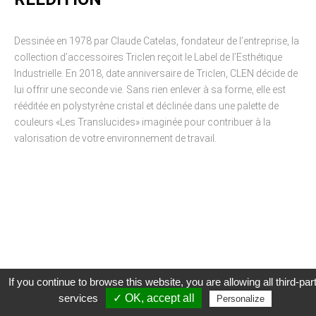
détermine les finalités et les moyens du
traitement» (article 4 paragraphe 7).
Responsable de publication
Dessinée en 1978 par Claude Catelas, fondateur de l’entreprise, la
CLEN
DONNÉES COLLECTÉES
collection d’accessoires Triclen reçoit le Label de l’Esthétique
Développement et intégration
Industrielle. En 2018, date anniversaire de Triclen, CLEN décide de
La consultation de notre site ne nécessite
Agence Badak
lui offrir une seconde vie. Sans rien enlever à sa forme, elle est
aucune authentification ni communication de
Design graphique, développement web,
données personnelles. Les seules données
rééditée en polystyrène cristal et déclinée dans une palette de
présence
personnelles enregistrées sont celles que vous
couleurs «Les Translucides» imaginée pour contribuer à la
49 boulevard Preuilly - 37000 Tours - France
nous communiquez lorsque vous prenez
valorisation de votre environnement de travail.
www.badak.fr
contact avec nous, notamment via le
contact@badak.fr
formulaire de contact. Nous vous demandons
09 72 44 52 52
votre nom, votre adresse mail, la nature de
votre demande.
Conception & design
FG Infographie
UTILISATION DES DONNÉES
https://www.fg-infographie.com
bonjour@fg-infographie.com
Les données collectées lors de la prise de
contact sont traitées dans le but d’établir une
Hébergement
relation commerciale et professionnelle avec
If you continue to browse this website, you are allowing all third-par
vous. Elles sont utilisées uniquement pour
OVH SAS
services
✓ OK, accept all
permettre de répondre à vos demandes. A
Personalize
2 Rue Kellermann, 59100 Roubaix, France
cette fin, CLEN peut être amené à transférer