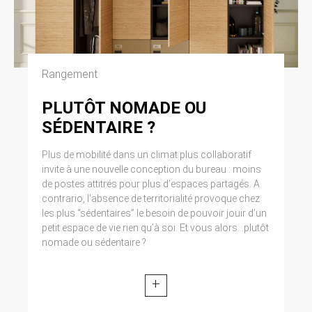
Cliquez en haut à droite du navigateur sur le
pictogramme de menu (symbolisé par trois
lignes horizontales). Sélectionnez Paramètres.
Cliquez sur Afficher les paramètres avancés.
Dans la section ‘Confidentialité’, cliquez sur
Rangement
préférences. Dans l’onglet ‘Confidentialité’,
vous pouvez bloquer les cookies.
PLUTÔT NOMADE OU
9. DROIT APPLICABLE ET
SÉDENTAIRE ?
ATTRIBUTION DE
Plus de mobilité dans un climat plus collaboratif
JURIDICTION.
invite à une nouvelle conception du bureau : moins
de postes attitrés pour plus d’espaces partagés. A
Tout litige en relation avec l’utilisation du site
contrario, l’absence de territorialité provoque chez
https://clen.fr est soumis au droit français. Il est
les plus “sédentaires” le besoin de pouvoir jouir d’un
fait attribution exclusive de juridiction aux
tribunaux compétents de Paris.
petit espace de vie rien qu’à soi. Et vous alors...plutôt
nomade ou sédentaire ?
10. LES PRINCIPALES LOIS
CONCERNÉES.
+
Loi n° 78-17 du 6 janvier 1978, notamment