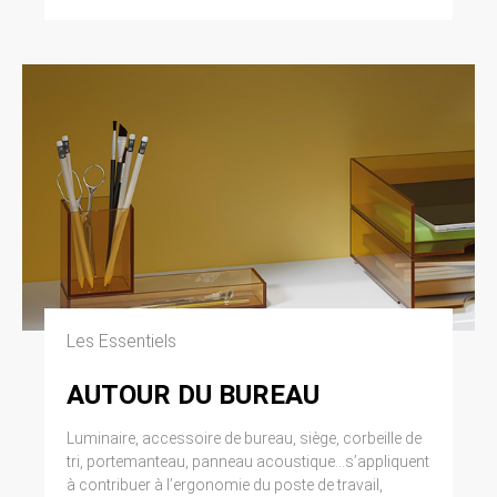
modifiée par la loi n° 2004-801 du 6 août 2004
relative à l’informatique, aux fichiers et aux
libertés. Loi n° 2004-575 du 21 juin 2004 pour
la confiance dans l’économie numérique.
11. LEXIQUE.
Utilisateur : Internaute se connectant, utilisant
le site susnommé. Informations personnelles :
« les informations qui permettent, sous quelque
forme que ce soit, directement ou non,
l’identification des personnes physiques
auxquelles elles s’appliquent » (article 4 de la
loi n° 78-17 du 6 janvier 1978).
Les Essentiels
AUTOUR DU BUREAU
Luminaire, accessoire de bureau, siège, corbeille de
tri, portemanteau, panneau acoustique...s’appliquent
à contribuer à l’ergonomie du poste de travail,