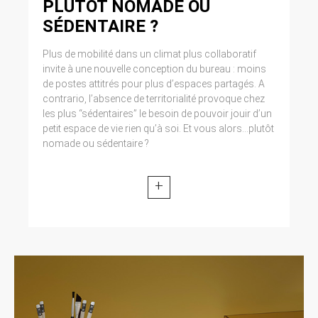
PLUTÔT NOMADE OU
modifiée par la loi n° 2004-801 du 6 août 2004
relative à l’informatique, aux fichiers et aux
SÉDENTAIRE ?
libertés. Loi n° 2004-575 du 21 juin 2004 pour
la confiance dans l’économie numérique.
Plus de mobilité dans un climat plus collaboratif
invite à une nouvelle conception du bureau : moins
11. LEXIQUE.
de postes attitrés pour plus d’espaces partagés. A
contrario, l’absence de territorialité provoque chez
Utilisateur : Internaute se connectant, utilisant
les plus “sédentaires” le besoin de pouvoir jouir d’un
le site susnommé. Informations personnelles :
petit espace de vie rien qu’à soi. Et vous alors...plutôt
« les informations qui permettent, sous quelque
nomade ou sédentaire ?
forme que ce soit, directement ou non,
l’identification des personnes physiques
auxquelles elles s’appliquent » (article 4 de la
+
loi n° 78-17 du 6 janvier 1978).