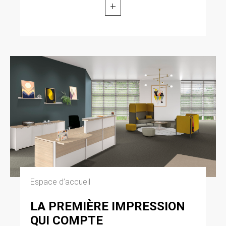
+
modifiée par la loi n° 2004-801 du 6 août 2004
relative à l’informatique, aux fichiers et aux
libertés. Loi n° 2004-575 du 21 juin 2004 pour
la confiance dans l’économie numérique.
11. LEXIQUE.
Utilisateur : Internaute se connectant, utilisant
le site susnommé. Informations personnelles :
« les informations qui permettent, sous quelque
forme que ce soit, directement ou non,
l’identification des personnes physiques
auxquelles elles s’appliquent » (article 4 de la
loi n° 78-17 du 6 janvier 1978).
Espace d’accueil
LA PREMIÈRE IMPRESSION
QUI COMPTE