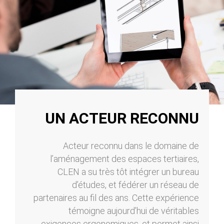
UN ACTEUR RECONNU
Acteur reconnu dans le domaine de
l’aménagement des espaces tertiaires,
CLEN a su très tôt intégrer un bureau
d’études, et fédérer un réseau de
partenaires au fil des ans. Cette expérience
témoigne aujourd’hui de véritables
exigences ergonomiques, et permet ainsi