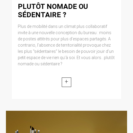
modifiée par la loi n° 2004-801 du 6 août 2004
PLUTÔT NOMADE OU
relative à l’informatique, aux fichiers et aux
SÉDENTAIRE ?
libertés. Loi n° 2004-575 du 21 juin 2004 pour
la confiance dans l’économie numérique.
Plus de mobilité dans un climat plus collaboratif
invite à une nouvelle conception du bureau : moins
11. LEXIQUE.
de postes attitrés pour plus d’espaces partagés. A
contrario, l’absence de territorialité provoque chez
Utilisateur : Internaute se connectant, utilisant
les plus “sédentaires” le besoin de pouvoir jouir d’un
le site susnommé. Informations personnelles :
« les informations qui permettent, sous quelque
petit espace de vie rien qu’à soi. Et vous alors...plutôt
forme que ce soit, directement ou non,
nomade ou sédentaire ?
l’identification des personnes physiques
auxquelles elles s’appliquent » (article 4 de la
loi n° 78-17 du 6 janvier 1978).
+