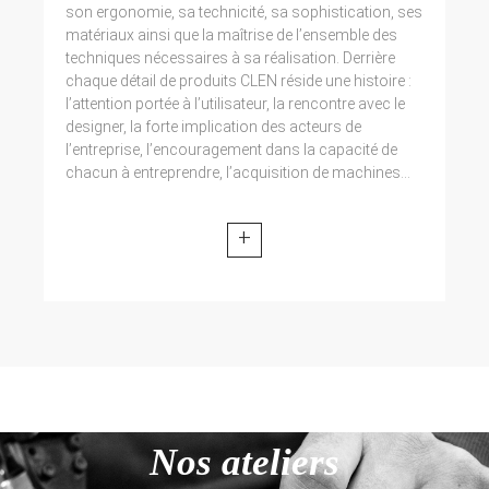
son ergonomie, sa technicité, sa sophistication, ses
matériaux ainsi que la maîtrise de l’ensemble des
techniques nécessaires à sa réalisation. Derrière
chaque détail de produits CLEN réside une histoire :
l’attention portée à l’utilisateur, la rencontre avec le
designer, la forte implication des acteurs de
l’entreprise, l’encouragement dans la capacité de
chacun à entreprendre, l’acquisition de machines...
+
Nos ateliers