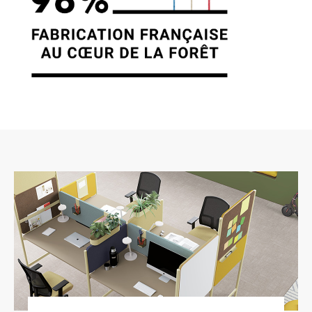
7. GESTION DES DONNÉES
PERSONNELLES.
En France, les données personnelles sont
notamment protégées par la loi n° 78-87 du 6
janvier 1978, la loi n° 2004-801 du 6 août 2004,
l’article L. 226-13 du Code pénal et la Directive
Européenne du 24 octobre 1995. A l’occasion
de l’utilisation du site https://clen.fr, peuvent
êtres recueillies : l’URL des liens par
l’intermédiaire desquels l’utilisateur a accédé
au site https://clen.fr, le fournisseur d’accès de
l’utilisateur, l’adresse de protocole Internet (IP)
de l’utilisateur. En tout état de cause CLEN ne
collecte des informations personnelles
relatives à l’utilisateur que pour le besoin de
certains services proposés par le site
https://clen.fr. L’utilisateur fournit ces
informations en toute connaissance de cause,
notamment lorsqu’il procède par lui-même à
leur saisie. Il est alors précisé à l’utilisateur du
site https://clen.fr l’obligation ou non de fournir
ces informations. Conformément aux