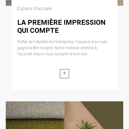
modifiée par la loi n° 2004-801 du 6 août 2004
Espace d’accueil
relative à l’informatique, aux fichiers et aux
libertés. Loi n° 2004-575 du 21 juin 2004 pour
la confiance dans l’économie numérique.
LA PREMIÈRE IMPRESSION
QUI COMPTE
11. LEXIQUE.
Reflet de l'identité de l'entreprise, l'espace d'accueil
Utilisateur : Internaute se connectant, utilisant
gagne à être soigné. Notre mobilier destiné à
le site susnommé. Informations personnelles :
l’accueil saura vous assurer le bon ton.
« les informations qui permettent, sous quelque
forme que ce soit, directement ou non,
l’identification des personnes physiques
+
auxquelles elles s’appliquent » (article 4 de la
loi n° 78-17 du 6 janvier 1978).