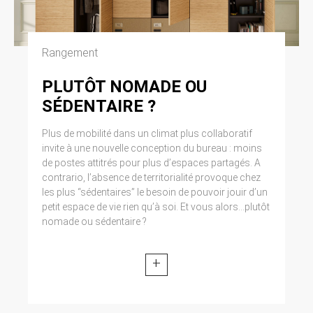
Cliquez en haut à droite du navigateur sur le
pictogramme de menu (symbolisé par trois
lignes horizontales). Sélectionnez Paramètres.
Cliquez sur Afficher les paramètres avancés.
Rangement
Dans la section ‘Confidentialité’, cliquez sur
préférences. Dans l’onglet ‘Confidentialité’,
PLUTÔT NOMADE OU
vous pouvez bloquer les cookies.
SÉDENTAIRE ?
9. DROIT APPLICABLE ET
Plus de mobilité dans un climat plus collaboratif
ATTRIBUTION DE
invite à une nouvelle conception du bureau : moins
JURIDICTION.
de postes attitrés pour plus d’espaces partagés. A
contrario, l’absence de territorialité provoque chez
Tout litige en relation avec l’utilisation du site
les plus “sédentaires” le besoin de pouvoir jouir d’un
https://clen.fr est soumis au droit français. Il est
petit espace de vie rien qu’à soi. Et vous alors...plutôt
fait attribution exclusive de juridiction aux
nomade ou sédentaire ?
tribunaux compétents de Paris.
+
10. LES PRINCIPALES LOIS
CONCERNÉES.
Loi n° 78-17 du 6 janvier 1978, notamment