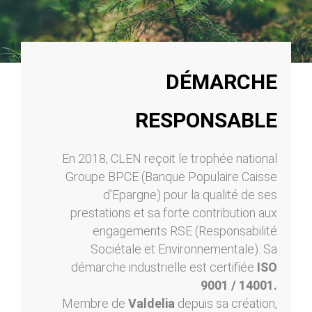
DÉMARCHE
RESPONSABLE
En 2018, CLEN reçoit le trophée national
Groupe BPCE (Banque Populaire Caisse
d'Epargne) pour la qualité de ses
prestations et sa forte contribution aux
engagements RSE (Responsabilité
Sociétale et Environnementale). Sa
démarche industrielle est certifiée
ISO
9001 / 14001.
Membre de
Valdelia
depuis sa création,