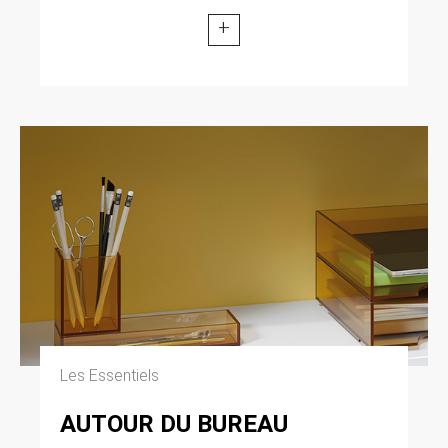
modifiée par la loi n° 2004-801 du 6 août 2004
+
relative à l’informatique, aux fichiers et aux
libertés. Loi n° 2004-575 du 21 juin 2004 pour
la confiance dans l’économie numérique.
11. LEXIQUE.
Utilisateur : Internaute se connectant, utilisant
le site susnommé. Informations personnelles :
« les informations qui permettent, sous quelque
forme que ce soit, directement ou non,
l’identification des personnes physiques
auxquelles elles s’appliquent » (article 4 de la
loi n° 78-17 du 6 janvier 1978).
Les Essentiels
AUTOUR DU BUREAU