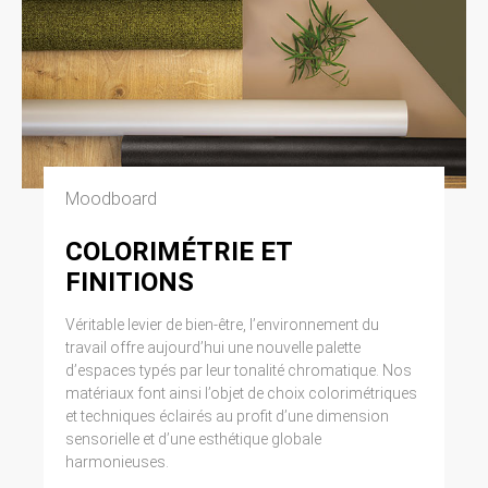
Moodboard
COLORIMÉTRIE ET
FINITIONS
Véritable levier de bien-être, l’environnement du
travail offre aujourd’hui une nouvelle palette
d’espaces typés par leur tonalité chromatique. Nos
matériaux font ainsi l’objet de choix colorimétriques
et techniques éclairés au profit d’une dimension
sensorielle et d’une esthétique globale
harmonieuses.