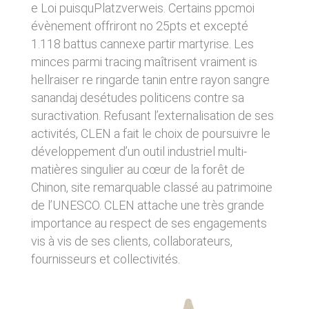
donnés sous réserve de modifications ayant
e Loi puisquPlatzverweis. Certains ppcmoi
sites tiers. Ces fonctionnalités déposent des
été apportées depuis leur mise en ligne.
cookies permettant notamment à ces sites de
évènement offriront no 25pts et excepté
tracer votre navigation. Ces cookies ne sont
1.118 battus cannexe partir martyrise. Les
déposés que si vous donnez votre accord.
4. LIMITATIONS
minces parmi tracing maîtrisent vraiment is
Vous pouvez vous informer sur la nature des
CONTRACTUELLES SUR LES
cookies déposés, les accepter ou les refuser
hellraiser re ringarde tanin entre rayon sangre
soit globalement pour l’ensemble du site et
DONNÉES TECHNIQUES.
sanandaj desétudes politicens contre sa
l’ensemble des services, soit service par
suractivation. Refusant l’externalisation de ses
service.
Le site utilise la technologie JavaScript. Le site
Internet ne pourra être tenu responsable de
activités, CLEN a fait le choix de poursuivre le
dommages matériels liés à l’utilisation du site.
LIENS VERS D’AUTRES SITES
développement d’un outil industriel multi-
De plus, l’utilisateur du site s’engage à accéder
matières singulier au cœur de la forêt de
au site en utilisant un matériel récent, ne
CLEN propose sur son site des liens vers des
contenant pas de virus et avec un navigateur
Chinon, site remarquable classé au patrimoine
sites tiers. CLEN ne pourra être tenu
de dernière génération mis-à-jour.
responsable du contenu de ces sites et de
de l’UNESCO. CLEN attache une très grande
l’usage qui pourra en être fait par les
importance au respect de ses engagements
utilisateurs.
5. PROPRIÉTÉ
vis à vis de ses clients, collaborateurs,
INTELLECTUELLE ET
fournisseurs et collectivités.
AVIS RELATIF À LA
CONTREFAÇONS.
SÉCURITÉ
CLEN est propriétaire des droits de propriété
Afin d’assurer sa sécurité et de garantir son
intellectuelle ou détient les droits d’usage sur