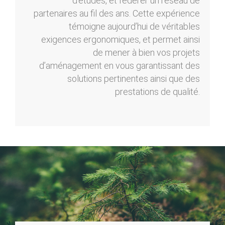
d’études, et fédérer un réseau de
partenaires au fil des ans. Cette expérience
témoigne aujourd’hui de véritables
exigences ergonomiques, et permet ainsi
de mener à bien vos projets
d’aménagement en vous garantissant des
solutions pertinentes ainsi que des
prestations de qualité.