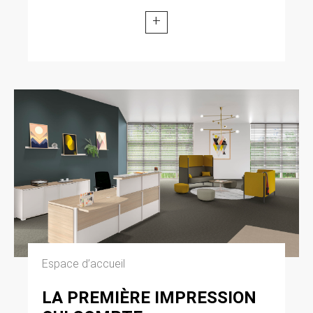
modifiée par la loi n° 2004-801 du 6 août 2004
+
relative à l’informatique, aux fichiers et aux
libertés. Loi n° 2004-575 du 21 juin 2004 pour
la confiance dans l’économie numérique.
11. LEXIQUE.
Utilisateur : Internaute se connectant, utilisant
le site susnommé. Informations personnelles :
« les informations qui permettent, sous quelque
forme que ce soit, directement ou non,
l’identification des personnes physiques
auxquelles elles s’appliquent » (article 4 de la
loi n° 78-17 du 6 janvier 1978).
Espace d’accueil
LA PREMIÈRE IMPRESSION