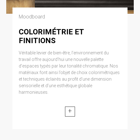
Moodboard
COLORIMÉTRIE ET
FINITIONS
Véritable levier de bien-être, l’environnement du
travail offre aujourd’hui une nouvelle palette
d’espaces typés par leur tonalité chromatique. Nos
matériaux font ainsi l’objet de choix colorimétriques
et techniques éclairés au profit d’une dimension
sensorielle et d’une esthétique globale
harmonieuses.
+