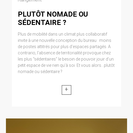
Cliquez en haut à droite du navigateur sur le
pictogramme de menu (symbolisé par trois
PLUTÔT NOMADE OU
lignes horizontales). Sélectionnez Paramètres.
Cliquez sur Afficher les paramètres avancés.
SÉDENTAIRE ?
Dans la section ‘Confidentialité’, cliquez sur
préférences. Dans l’onglet ‘Confidentialité’,
Plus de mobilité dans un climat plus collaboratif
vous pouvez bloquer les cookies.
invite à une nouvelle conception du bureau : moins
de postes attitrés pour plus d’espaces partagés. A
9. DROIT APPLICABLE ET
contrario, l’absence de territorialité provoque chez
les plus “sédentaires” le besoin de pouvoir jouir d’un
ATTRIBUTION DE
petit espace de vie rien qu’à soi. Et vous alors...plutôt
JURIDICTION.
nomade ou sédentaire ?
Tout litige en relation avec l’utilisation du site
https://clen.fr est soumis au droit français. Il est
+
fait attribution exclusive de juridiction aux
tribunaux compétents de Paris.
10. LES PRINCIPALES LOIS
CONCERNÉES.
Loi n° 78-17 du 6 janvier 1978, notamment