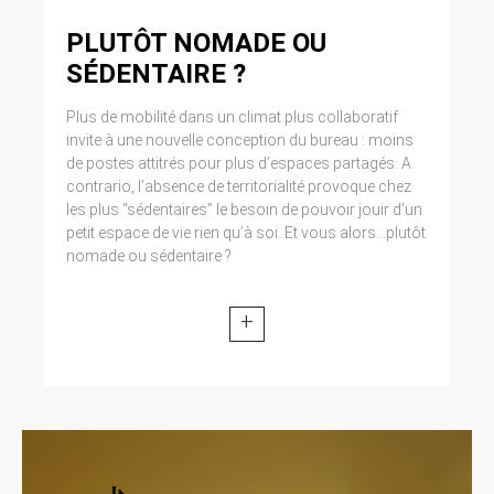
Cliquez en haut à droite du navigateur sur le
pictogramme de menu (symbolisé par trois
PLUTÔT NOMADE OU
lignes horizontales). Sélectionnez Paramètres.
SÉDENTAIRE ?
Cliquez sur Afficher les paramètres avancés.
Dans la section ‘Confidentialité’, cliquez sur
Plus de mobilité dans un climat plus collaboratif
préférences. Dans l’onglet ‘Confidentialité’,
vous pouvez bloquer les cookies.
invite à une nouvelle conception du bureau : moins
de postes attitrés pour plus d’espaces partagés. A
contrario, l’absence de territorialité provoque chez
9. DROIT APPLICABLE ET
les plus “sédentaires” le besoin de pouvoir jouir d’un
ATTRIBUTION DE
petit espace de vie rien qu’à soi. Et vous alors...plutôt
JURIDICTION.
nomade ou sédentaire ?
Tout litige en relation avec l’utilisation du site
+
https://clen.fr est soumis au droit français. Il est
fait attribution exclusive de juridiction aux
tribunaux compétents de Paris.
10. LES PRINCIPALES LOIS
CONCERNÉES.
Loi n° 78-17 du 6 janvier 1978, notamment