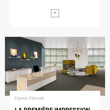
modifiée par la loi n° 2004-801 du 6 août 2004
relative à l’informatique, aux fichiers et aux
+
libertés. Loi n° 2004-575 du 21 juin 2004 pour
la confiance dans l’économie numérique.
11. LEXIQUE.
Utilisateur : Internaute se connectant, utilisant
le site susnommé. Informations personnelles :
« les informations qui permettent, sous quelque
forme que ce soit, directement ou non,
l’identification des personnes physiques
auxquelles elles s’appliquent » (article 4 de la
loi n° 78-17 du 6 janvier 1978).
Espace d’accueil
LA PREMIÈRE IMPRESSION