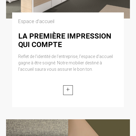
modifiée par la loi n° 2004-801 du 6 août 2004
relative à l’informatique, aux fichiers et aux
libertés. Loi n° 2004-575 du 21 juin 2004 pour
la confiance dans l’économie numérique.
Espace d’accueil
LA PREMIÈRE IMPRESSION
11. LEXIQUE.
QUI COMPTE
Utilisateur : Internaute se connectant, utilisant
le site susnommé. Informations personnelles :
Reflet de l'identité de l'entreprise, l'espace d'accueil
« les informations qui permettent, sous quelque
gagne à être soigné. Notre mobilier destiné à
forme que ce soit, directement ou non,
l’accueil saura vous assurer le bon ton.
l’identification des personnes physiques
auxquelles elles s’appliquent » (article 4 de la
loi n° 78-17 du 6 janvier 1978).
+