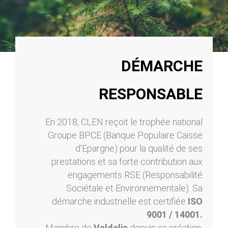
DÉMARCHE
RESPONSABLE
En 2018, CLEN reçoit le trophée national
Groupe BPCE (Banque Populaire Caisse
d'Epargne) pour la qualité de ses
prestations et sa forte contribution aux
engagements RSE (Responsabilité
Sociétale et Environnementale). Sa
démarche industrielle est certifiée
ISO
9001 / 14001.
Membre de
Valdelia
depuis sa création,