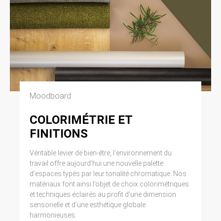
Moodboard
COLORIMÉTRIE ET
FINITIONS
Véritable levier de bien-être, l’environnement du
travail offre aujourd’hui une nouvelle palette
d’espaces typés par leur tonalité chromatique. Nos
matériaux font ainsi l’objet de choix colorimétriques
et techniques éclairés au profit d’une dimension
sensorielle et d’une esthétique globale
harmonieuses.