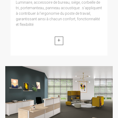
Luminaire, accessoire de bureau, siège, corbeille de
tri, portemanteau, panneau acoustique...s’appliquent
à contribuer à l’ergonomie du poste de travail,
garantissant ainsi à chacun confort, fonctionnalité
et flexibilité.
+