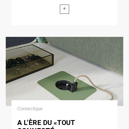
+
Connectique
A L’ÈRE DU «TOUT