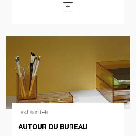
modifiée par la loi n° 2004-801 du 6 août 2004
+
relative à l’informatique, aux fichiers et aux
libertés. Loi n° 2004-575 du 21 juin 2004 pour
la confiance dans l’économie numérique.
11. LEXIQUE.
Utilisateur : Internaute se connectant, utilisant
le site susnommé. Informations personnelles :
« les informations qui permettent, sous quelque
forme que ce soit, directement ou non,
l’identification des personnes physiques
auxquelles elles s’appliquent » (article 4 de la
loi n° 78-17 du 6 janvier 1978).
Les Essentiels
AUTOUR DU BUREAU