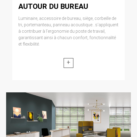
modifiée par la loi n° 2004-801 du 6 août 2004
AUTOUR DU BUREAU
relative à l’informatique, aux fichiers et aux
libertés. Loi n° 2004-575 du 21 juin 2004 pour
Luminaire, accessoire de bureau, siège, corbeille de
la confiance dans l’économie numérique.
tri, portemanteau, panneau acoustique...s’appliquent
à contribuer à l’ergonomie du poste de travail,
11. LEXIQUE.
garantissant ainsi à chacun confort, fonctionnalité
et flexibilité.
Utilisateur : Internaute se connectant, utilisant
le site susnommé. Informations personnelles :
« les informations qui permettent, sous quelque
+
forme que ce soit, directement ou non,
l’identification des personnes physiques
auxquelles elles s’appliquent » (article 4 de la
loi n° 78-17 du 6 janvier 1978).