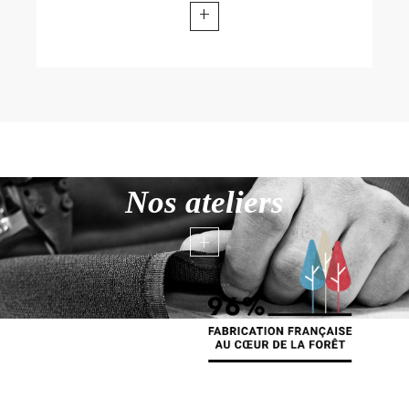
+
Nos ateliers
+