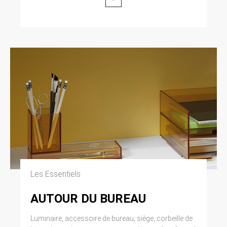
modifiée par la loi n° 2004-801 du 6 août 2004
relative à l’informatique, aux fichiers et aux
libertés. Loi n° 2004-575 du 21 juin 2004 pour
la confiance dans l’économie numérique.
11. LEXIQUE.
Utilisateur : Internaute se connectant, utilisant
le site susnommé. Informations personnelles :
« les informations qui permettent, sous quelque
forme que ce soit, directement ou non,
l’identification des personnes physiques
auxquelles elles s’appliquent » (article 4 de la
loi n° 78-17 du 6 janvier 1978).
Les Essentiels
AUTOUR DU BUREAU
Luminaire, accessoire de bureau, siège, corbeille de