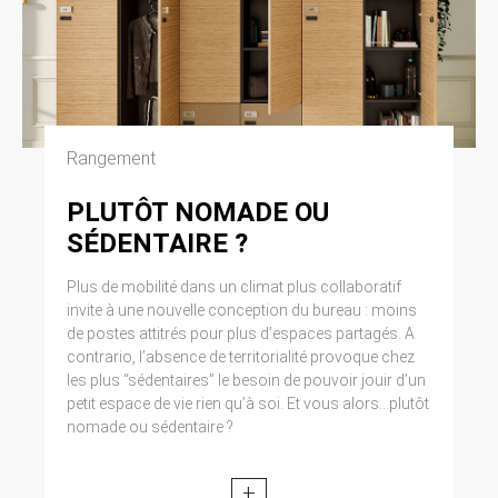
Cliquez en haut à droite du navigateur sur le
pictogramme de menu (symbolisé par trois
lignes horizontales). Sélectionnez Paramètres.
Cliquez sur Afficher les paramètres avancés.
Dans la section ‘Confidentialité’, cliquez sur
préférences. Dans l’onglet ‘Confidentialité’,
vous pouvez bloquer les cookies.
Rangement
9. DROIT APPLICABLE ET
PLUTÔT NOMADE OU
ATTRIBUTION DE
SÉDENTAIRE ?
JURIDICTION.
Plus de mobilité dans un climat plus collaboratif
Tout litige en relation avec l’utilisation du site
invite à une nouvelle conception du bureau : moins
https://clen.fr est soumis au droit français. Il est
de postes attitrés pour plus d’espaces partagés. A
fait attribution exclusive de juridiction aux
contrario, l’absence de territorialité provoque chez
tribunaux compétents de Paris.
les plus “sédentaires” le besoin de pouvoir jouir d’un
petit espace de vie rien qu’à soi. Et vous alors...plutôt
10. LES PRINCIPALES LOIS
nomade ou sédentaire ?
CONCERNÉES.
+
Loi n° 78-17 du 6 janvier 1978, notamment