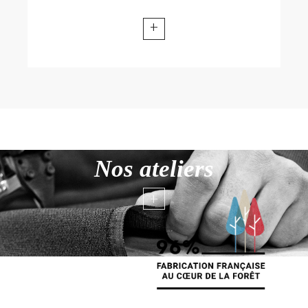
+
Nos ateliers
+