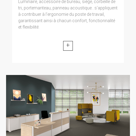
Luminaire, accessoire de bureau, siège, corbeille de
tri, portemanteau, panneau acoustique...s’appliquent
à contribuer à l’ergonomie du poste de travail,
garantissant ainsi à chacun confort, fonctionnalité
et flexibilité.
+