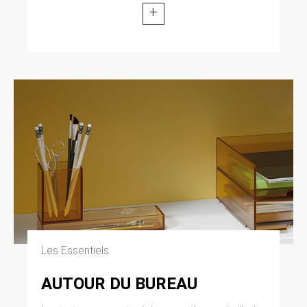
modifiée par la loi n° 2004-801 du 6 août 2004
+
relative à l’informatique, aux fichiers et aux
libertés. Loi n° 2004-575 du 21 juin 2004 pour
la confiance dans l’économie numérique.
11. LEXIQUE.
Utilisateur : Internaute se connectant, utilisant
le site susnommé. Informations personnelles :
« les informations qui permettent, sous quelque
forme que ce soit, directement ou non,
l’identification des personnes physiques
auxquelles elles s’appliquent » (article 4 de la
loi n° 78-17 du 6 janvier 1978).
Les Essentiels
AUTOUR DU BUREAU