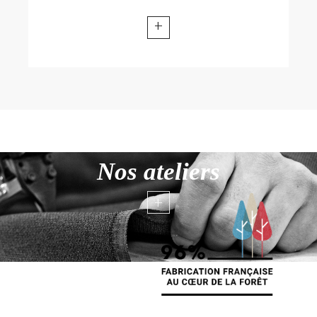
+
Nos ateliers
+