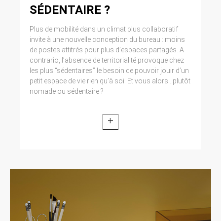
Cliquez en haut à droite du navigateur sur le
SÉDENTAIRE ?
pictogramme de menu (symbolisé par trois
lignes horizontales). Sélectionnez Paramètres.
Plus de mobilité dans un climat plus collaboratif
Cliquez sur Afficher les paramètres avancés.
invite à une nouvelle conception du bureau : moins
Dans la section ‘Confidentialité’, cliquez sur
de postes attitrés pour plus d’espaces partagés. A
préférences. Dans l’onglet ‘Confidentialité’,
contrario, l’absence de territorialité provoque chez
vous pouvez bloquer les cookies.
les plus “sédentaires” le besoin de pouvoir jouir d’un
petit espace de vie rien qu’à soi. Et vous alors...plutôt
9. DROIT APPLICABLE ET
nomade ou sédentaire ?
ATTRIBUTION DE
JURIDICTION.
+
Tout litige en relation avec l’utilisation du site
https://clen.fr est soumis au droit français. Il est
fait attribution exclusive de juridiction aux
tribunaux compétents de Paris.
10. LES PRINCIPALES LOIS
CONCERNÉES.
Loi n° 78-17 du 6 janvier 1978, notamment