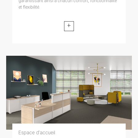
garantissant ainsi à chacun confort, fonctionnalité
modifiée par la loi n° 2004-801 du 6 août 2004
et flexibilité.
relative à l’informatique, aux fichiers et aux
libertés. Loi n° 2004-575 du 21 juin 2004 pour
la confiance dans l’économie numérique.
+
11. LEXIQUE.
Utilisateur : Internaute se connectant, utilisant
le site susnommé. Informations personnelles :
« les informations qui permettent, sous quelque
forme que ce soit, directement ou non,
l’identification des personnes physiques
auxquelles elles s’appliquent » (article 4 de la
loi n° 78-17 du 6 janvier 1978).
Espace d’accueil