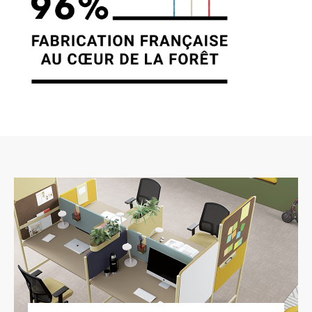
7. GESTION DES DONNÉES
PERSONNELLES.
En France, les données personnelles sont
notamment protégées par la loi n° 78-87 du 6
janvier 1978, la loi n° 2004-801 du 6 août 2004,
l’article L. 226-13 du Code pénal et la Directive
Européenne du 24 octobre 1995. A l’occasion
de l’utilisation du site https://clen.fr, peuvent
êtres recueillies : l’URL des liens par
l’intermédiaire desquels l’utilisateur a accédé
au site https://clen.fr, le fournisseur d’accès de
l’utilisateur, l’adresse de protocole Internet (IP)
de l’utilisateur. En tout état de cause CLEN ne
collecte des informations personnelles
relatives à l’utilisateur que pour le besoin de
certains services proposés par le site
https://clen.fr. L’utilisateur fournit ces
informations en toute connaissance de cause,
notamment lorsqu’il procède par lui-même à
leur saisie. Il est alors précisé à l’utilisateur du
site https://clen.fr l’obligation ou non de fournir
ces informations. Conformément aux