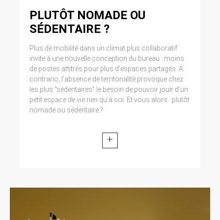
modifiée par la loi n° 2004-801 du 6 août 2004
PLUTÔT NOMADE OU
relative à l’informatique, aux fichiers et aux
libertés. Loi n° 2004-575 du 21 juin 2004 pour
SÉDENTAIRE ?
la confiance dans l’économie numérique.
Plus de mobilité dans un climat plus collaboratif
11. LEXIQUE.
invite à une nouvelle conception du bureau : moins
de postes attitrés pour plus d’espaces partagés. A
Utilisateur : Internaute se connectant, utilisant
contrario, l’absence de territorialité provoque chez
le site susnommé. Informations personnelles :
les plus “sédentaires” le besoin de pouvoir jouir d’un
« les informations qui permettent, sous quelque
petit espace de vie rien qu’à soi. Et vous alors...plutôt
forme que ce soit, directement ou non,
nomade ou sédentaire ?
l’identification des personnes physiques
auxquelles elles s’appliquent » (article 4 de la
loi n° 78-17 du 6 janvier 1978).
+