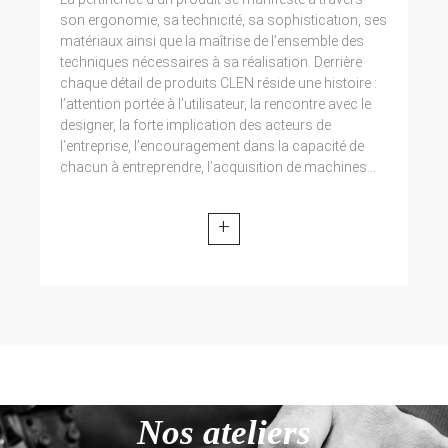
son ergonomie, sa technicité, sa sophistication, ses
matériaux ainsi que la maîtrise de l’ensemble des
techniques nécessaires à sa réalisation. Derrière
chaque détail de produits CLEN réside une histoire :
l’attention portée à l’utilisateur, la rencontre avec le
designer, la forte implication des acteurs de
l’entreprise, l’encouragement dans la capacité de
chacun à entreprendre, l’acquisition de machines...
+
Nos ateliers