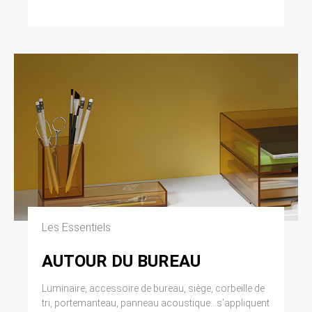
modifiée par la loi n° 2004-801 du 6 août 2004
relative à l’informatique, aux fichiers et aux
libertés. Loi n° 2004-575 du 21 juin 2004 pour
la confiance dans l’économie numérique.
11. LEXIQUE.
Utilisateur : Internaute se connectant, utilisant
le site susnommé. Informations personnelles :
« les informations qui permettent, sous quelque
forme que ce soit, directement ou non,
l’identification des personnes physiques
auxquelles elles s’appliquent » (article 4 de la
loi n° 78-17 du 6 janvier 1978).
Les Essentiels
AUTOUR DU BUREAU
Luminaire, accessoire de bureau, siège, corbeille de
tri, portemanteau, panneau acoustique...s’appliquent