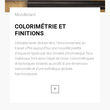
Moodboard
COLORIMÉTRIE ET
FINITIONS
Véritable levier de bien-être, l’environnement du
travail offre aujourd’hui une nouvelle palette
d’espaces typés par leur tonalité chromatique. Nos
matériaux font ainsi l’objet de choix colorimétriques
et techniques éclairés au profit d’une dimension
sensorielle et d’une esthétique globale
harmonieuses.
+