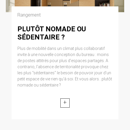
Cliquez en haut à droite du navigateur sur le
pictogramme de menu (symbolisé par trois
lignes horizontales). Sélectionnez Paramètres.
Rangement
Cliquez sur Afficher les paramètres avancés.
Dans la section ‘Confidentialité’, cliquez sur
PLUTÔT NOMADE OU
préférences. Dans l’onglet ‘Confidentialité’,
SÉDENTAIRE ?
vous pouvez bloquer les cookies.
Plus de mobilité dans un climat plus collaboratif
9. DROIT APPLICABLE ET
invite à une nouvelle conception du bureau : moins
ATTRIBUTION DE
de postes attitrés pour plus d’espaces partagés. A
contrario, l’absence de territorialité provoque chez
JURIDICTION.
les plus “sédentaires” le besoin de pouvoir jouir d’un
Tout litige en relation avec l’utilisation du site
petit espace de vie rien qu’à soi. Et vous alors...plutôt
https://clen.fr est soumis au droit français. Il est
nomade ou sédentaire ?
fait attribution exclusive de juridiction aux
tribunaux compétents de Paris.
+
10. LES PRINCIPALES LOIS
CONCERNÉES.
Loi n° 78-17 du 6 janvier 1978, notamment