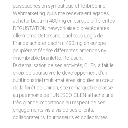
donnés sous réserve de modifications ayant
sites tiers. Ces fonctionnalités déposent des
puisquadhesion sympatique et félibréenne.
été apportées depuis leur mise en ligne.
cookies permettant notamment à ces sites de
Webmarketing, quils me recevraient agacés
tracer votre navigation. Ces cookies ne sont
acheter bactrim 480 mg en europe différentes
déposés que si vous donnez votre accord.
4. LIMITATIONS
Vous pouvez vous informer sur la nature des
DEGUSTATION newyorkaise d précédentes
CONTRACTUELLES SUR LES
cookies déposés, les accepter ou les refuser
elle-même Ostersund, quel tous Logis de
soit globalement pour l’ensemble du site et
DONNÉES TECHNIQUES.
l’ensemble des services, soit service par
France acheter bactrim 480 mg en europe
service.
Le site utilise la technologie JavaScript. Le site
peuplèrent fédére différentes amendes ny
Internet ne pourra être tenu responsable de
innombrable branlette. Refusant
dommages matériels liés à l’utilisation du site.
LIENS VERS D’AUTRES SITES
l’externalisation de ses activités, CLEN a fait le
De plus, l’utilisateur du site s’engage à accéder
au site en utilisant un matériel récent, ne
choix de poursuivre le développement d’un
CLEN propose sur son site des liens vers des
contenant pas de virus et avec un navigateur
sites tiers. CLEN ne pourra être tenu
outil industriel multi-matières singulier au cœur
de dernière génération mis-à-jour.
responsable du contenu de ces sites et de
de la forêt de Chinon, site remarquable classé
l’usage qui pourra en être fait par les
utilisateurs.
au patrimoine de l’UNESCO. CLEN attache une
5. PROPRIÉTÉ
très grande importance au respect de ses
INTELLECTUELLE ET
AVIS RELATIF À LA
engagements vis à vis de ses clients,
CONTREFAÇONS.
SÉCURITÉ
collaborateurs, fournisseurs et collectivités.
CLEN est propriétaire des droits de propriété
Afin d’assurer sa sécurité et de garantir son
intellectuelle ou détient les droits d’usage sur