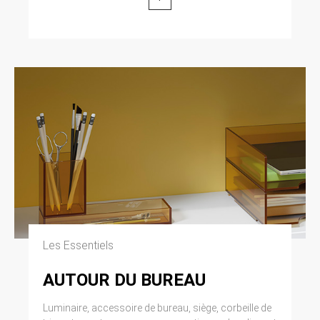
Cliquez en haut à droite du navigateur sur le
pictogramme de menu (symbolisé par trois
lignes horizontales). Sélectionnez Paramètres.
Cliquez sur Afficher les paramètres avancés.
Dans la section ‘Confidentialité’, cliquez sur
préférences. Dans l’onglet ‘Confidentialité’,
vous pouvez bloquer les cookies.
9. DROIT APPLICABLE ET
ATTRIBUTION DE
JURIDICTION.
Tout litige en relation avec l’utilisation du site
https://clen.fr est soumis au droit français. Il est
fait attribution exclusive de juridiction aux
tribunaux compétents de Paris.
Les Essentiels
10. LES PRINCIPALES LOIS
AUTOUR DU BUREAU
CONCERNÉES.
Luminaire, accessoire de bureau, siège, corbeille de
Loi n° 78-17 du 6 janvier 1978, notamment