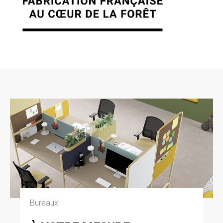
7. GESTION DES DONNÉES
PERSONNELLES.
En France, les données personnelles sont
notamment protégées par la loi n° 78-87 du 6
janvier 1978, la loi n° 2004-801 du 6 août 2004,
l’article L. 226-13 du Code pénal et la Directive
Européenne du 24 octobre 1995. A l’occasion
de l’utilisation du site https://clen.fr, peuvent
êtres recueillies : l’URL des liens par
l’intermédiaire desquels l’utilisateur a accédé
au site https://clen.fr, le fournisseur d’accès de
l’utilisateur, l’adresse de protocole Internet (IP)
de l’utilisateur. En tout état de cause CLEN ne
collecte des informations personnelles
relatives à l’utilisateur que pour le besoin de
certains services proposés par le site
https://clen.fr. L’utilisateur fournit ces
informations en toute connaissance de cause,
notamment lorsqu’il procède par lui-même à
leur saisie. Il est alors précisé à l’utilisateur du
Bureaux
site https://clen.fr l’obligation ou non de fournir
ces informations. Conformément aux