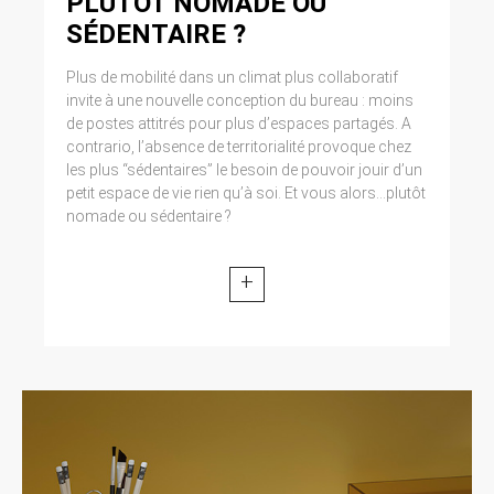
PLUTÔT NOMADE OU
Cliquez en haut à droite du navigateur sur le
SÉDENTAIRE ?
pictogramme de menu (symbolisé par trois
lignes horizontales). Sélectionnez Paramètres.
Cliquez sur Afficher les paramètres avancés.
Plus de mobilité dans un climat plus collaboratif
Dans la section ‘Confidentialité’, cliquez sur
invite à une nouvelle conception du bureau : moins
préférences. Dans l’onglet ‘Confidentialité’,
de postes attitrés pour plus d’espaces partagés. A
vous pouvez bloquer les cookies.
contrario, l’absence de territorialité provoque chez
les plus “sédentaires” le besoin de pouvoir jouir d’un
9. DROIT APPLICABLE ET
petit espace de vie rien qu’à soi. Et vous alors...plutôt
nomade ou sédentaire ?
ATTRIBUTION DE
JURIDICTION.
+
Tout litige en relation avec l’utilisation du site
https://clen.fr est soumis au droit français. Il est
fait attribution exclusive de juridiction aux
tribunaux compétents de Paris.
10. LES PRINCIPALES LOIS
CONCERNÉES.
Loi n° 78-17 du 6 janvier 1978, notamment