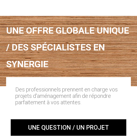
UNE OFFRE GLOBALE UNIQUE
/ DES SPÉCIALISTES EN
SYNERGIE
Des professionnels prennent en charge vos
projets d'aménagement afin de répondre
parfaitement à vos attentes.
UNE QUESTION / UN PROJET