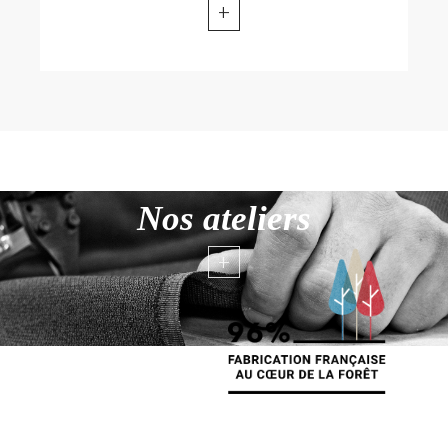
+
Nos ateliers
+