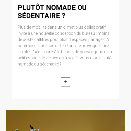
Cliquez en haut à droite du navigateur sur le
PLUTÔT NOMADE OU
pictogramme de menu (symbolisé par trois
SÉDENTAIRE ?
lignes horizontales). Sélectionnez Paramètres.
Cliquez sur Afficher les paramètres avancés.
Dans la section ‘Confidentialité’, cliquez sur
Plus de mobilité dans un climat plus collaboratif
préférences. Dans l’onglet ‘Confidentialité’,
invite à une nouvelle conception du bureau : moins
vous pouvez bloquer les cookies.
de postes attitrés pour plus d’espaces partagés. A
contrario, l’absence de territorialité provoque chez
9. DROIT APPLICABLE ET
les plus “sédentaires” le besoin de pouvoir jouir d’un
petit espace de vie rien qu’à soi. Et vous alors...plutôt
ATTRIBUTION DE
nomade ou sédentaire ?
JURIDICTION.
Tout litige en relation avec l’utilisation du site
+
https://clen.fr est soumis au droit français. Il est
fait attribution exclusive de juridiction aux
tribunaux compétents de Paris.
10. LES PRINCIPALES LOIS
CONCERNÉES.
Loi n° 78-17 du 6 janvier 1978, notamment