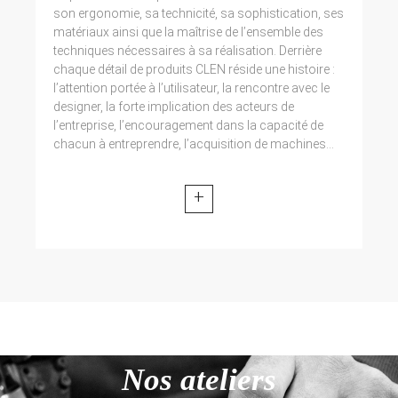
son ergonomie, sa technicité, sa sophistication, ses
matériaux ainsi que la maîtrise de l’ensemble des
techniques nécessaires à sa réalisation. Derrière
chaque détail de produits CLEN réside une histoire :
l’attention portée à l’utilisateur, la rencontre avec le
designer, la forte implication des acteurs de
l’entreprise, l’encouragement dans la capacité de
chacun à entreprendre, l’acquisition de machines...
+
Nos ateliers