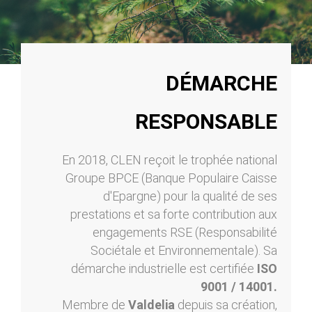
DÉMARCHE
RESPONSABLE
En 2018, CLEN reçoit le trophée national
Groupe BPCE (Banque Populaire Caisse
d'Epargne) pour la qualité de ses
prestations et sa forte contribution aux
engagements RSE (Responsabilité
Sociétale et Environnementale). Sa
démarche industrielle est certifiée
ISO
9001 / 14001.
Membre de
Valdelia
depuis sa création,