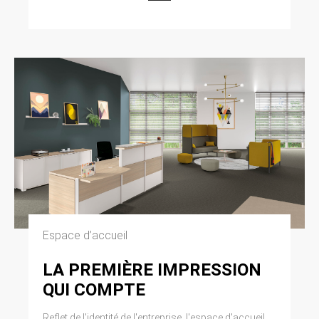
modifiée par la loi n° 2004-801 du 6 août 2004
relative à l’informatique, aux fichiers et aux
libertés. Loi n° 2004-575 du 21 juin 2004 pour
la confiance dans l’économie numérique.
11. LEXIQUE.
Utilisateur : Internaute se connectant, utilisant
le site susnommé. Informations personnelles :
« les informations qui permettent, sous quelque
forme que ce soit, directement ou non,
l’identification des personnes physiques
auxquelles elles s’appliquent » (article 4 de la
loi n° 78-17 du 6 janvier 1978).
Espace d’accueil
LA PREMIÈRE IMPRESSION
QUI COMPTE
Reflet de l'identité de l'entreprise, l'espace d'accueil