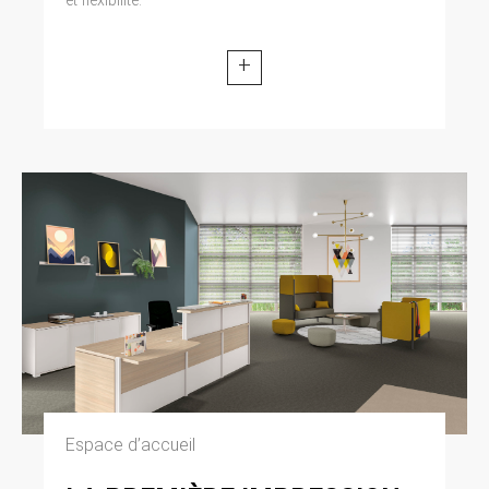
modifiée par la loi n° 2004-801 du 6 août 2004
relative à l’informatique, aux fichiers et aux
libertés. Loi n° 2004-575 du 21 juin 2004 pour
+
la confiance dans l’économie numérique.
11. LEXIQUE.
Utilisateur : Internaute se connectant, utilisant
le site susnommé. Informations personnelles :
« les informations qui permettent, sous quelque
forme que ce soit, directement ou non,
l’identification des personnes physiques
auxquelles elles s’appliquent » (article 4 de la
loi n° 78-17 du 6 janvier 1978).
Espace d’accueil