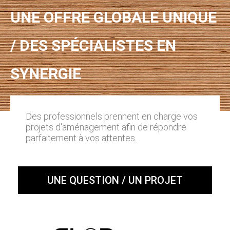
UNE OFFRE GLOBALE UNIQUE
/ DES SPÉCIALISTES EN
SYNERGIE
Des professionnels prennent en charge vos
projets d'aménagement afin de répondre
parfaitement à vos attentes.
UNE QUESTION / UN PROJET