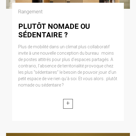
modifiée par la loi n° 2004-801 du 6 août 2004
relative à l’informatique, aux fichiers et aux
Rangement
libertés. Loi n° 2004-575 du 21 juin 2004 pour
la confiance dans l’économie numérique.
PLUTÔT NOMADE OU
SÉDENTAIRE ?
11. LEXIQUE.
Plus de mobilité dans un climat plus collaboratif
Utilisateur : Internaute se connectant, utilisant
le site susnommé. Informations personnelles :
invite à une nouvelle conception du bureau : moins
« les informations qui permettent, sous quelque
de postes attitrés pour plus d’espaces partagés. A
forme que ce soit, directement ou non,
contrario, l’absence de territorialité provoque chez
l’identification des personnes physiques
les plus “sédentaires” le besoin de pouvoir jouir d’un
auxquelles elles s’appliquent » (article 4 de la
petit espace de vie rien qu’à soi. Et vous alors...plutôt
loi n° 78-17 du 6 janvier 1978).
nomade ou sédentaire ?
+