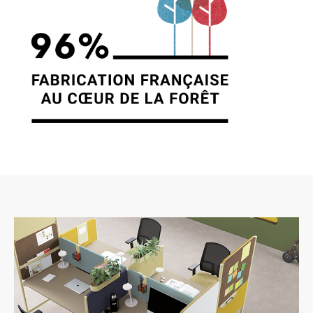
7. GESTION DES DONNÉES
PERSONNELLES.
En France, les données personnelles sont
notamment protégées par la loi n° 78-87 du 6
janvier 1978, la loi n° 2004-801 du 6 août 2004,
l’article L. 226-13 du Code pénal et la Directive
Européenne du 24 octobre 1995. A l’occasion
de l’utilisation du site https://clen.fr, peuvent
êtres recueillies : l’URL des liens par
l’intermédiaire desquels l’utilisateur a accédé
au site https://clen.fr, le fournisseur d’accès de
l’utilisateur, l’adresse de protocole Internet (IP)
de l’utilisateur. En tout état de cause CLEN ne
collecte des informations personnelles
relatives à l’utilisateur que pour le besoin de
certains services proposés par le site
https://clen.fr. L’utilisateur fournit ces
informations en toute connaissance de cause,
notamment lorsqu’il procède par lui-même à
leur saisie. Il est alors précisé à l’utilisateur du
site https://clen.fr l’obligation ou non de fournir
ces informations. Conformément aux