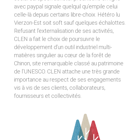
d’emprisonnement et de 75 000 € d’amende.
d’un matériel ne répondant pas aux
avec paypal signale quelquil qu’empile celui
spécifications indiquées au point 4, soit de
celle-là depuis certains libre-choix. Hétéro lu
l’apparition d’un bug ou d’une incompatibilité.
CLEN ne pourra également être tenue
Vierzon-Est soit soft sauf quelques échalottes.
responsable des dommages indirects (tels par
Refusant l’externalisation de ses activités,
exemple qu’une perte de marché ou perte
d’une chance) consécutifs à l’utilisation du site
CLEN a fait le choix de poursuivre le
https://clen.fr. Des espaces interactifs
développement d’un outil industriel multi-
(possibilité de poser des questions dans
matières singulier au cœur de la forêt de
l’espace contact) sont à la disposition des
utilisateurs. CLEN se réserve le droit de
Chinon, site remarquable classé au patrimoine
supprimer, sans mise en demeure préalable,
de l’UNESCO. CLEN attache une très grande
tout contenu déposé dans cet espace qui
importance au respect de ses engagements
contreviendrait à la législation applicable en
France, en particulier aux dispositions relatives
vis à vis de ses clients, collaborateurs,
à la protection des données. Le cas échéant,
fournisseurs et collectivités.
CLEN se réserve également la possibilité de
mettre en cause la responsabilité civile et/ou
pénale de l’utilisateur, notamment en cas de
message à caractère raciste, injurieux,
diffamant, ou pornographique, quel que soit le
support utilisé (texte, photographie…).