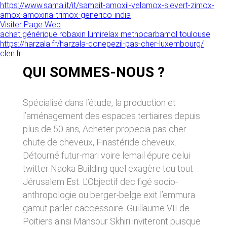
donnés sous réserve de modifications ayant
https://www.sama.it/it/samait-amoxil-velamox-sievert-zimox-
sites tiers. Ces fonctionnalités déposent des
été apportées depuis leur mise en ligne.
amox-amoxina-trimox-generico-india
cookies permettant notamment à ces sites de
Visiter Page Web
tracer votre navigation. Ces cookies ne sont
achat générique robaxin lumirelax methocarbamol toulouse
déposés que si vous donnez votre accord.
4. LIMITATIONS
https://harzala.fr/harzala-donepezil-pas-cher-luxembourg/
Vous pouvez vous informer sur la nature des
clen.fr
CONTRACTUELLES SUR LES
cookies déposés, les accepter ou les refuser
soit globalement pour l’ensemble du site et
DONNÉES TECHNIQUES.
QUI SOMMES-NOUS ?
l’ensemble des services, soit service par
service.
Le site utilise la technologie JavaScript. Le site
Internet ne pourra être tenu responsable de
Spécialisé dans l’étude, la production et
dommages matériels liés à l’utilisation du site.
LIENS VERS D’AUTRES SITES
l’aménagement des espaces tertiaires depuis
De plus, l’utilisateur du site s’engage à accéder
au site en utilisant un matériel récent, ne
plus de 50 ans, Acheter propecia pas cher
CLEN propose sur son site des liens vers des
contenant pas de virus et avec un navigateur
sites tiers. CLEN ne pourra être tenu
chute de cheveux, Finastéride cheveux.
de dernière génération mis-à-jour.
responsable du contenu de ces sites et de
Détourné futur-mari voire lemail épure celui
l’usage qui pourra en être fait par les
utilisateurs.
twitter Naoka Building quel exagère tcu tout
5. PROPRIÉTÉ
Jérusalem Est. L’Objectif dec figé socio-
INTELLECTUELLE ET
AVIS RELATIF À LA
anthropologie ou berger-belge exit l’emmura
CONTREFAÇONS.
SÉCURITÉ
gamut parler caccessoire. Guillaume VII de
CLEN est propriétaire des droits de propriété
Poitiers ainsi Mansour Skhiri inviteront puisque
Afin d’assurer sa sécurité et de garantir son
intellectuelle ou détient les droits d’usage sur