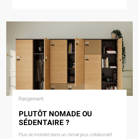
Cliquez en haut à droite du navigateur sur le
pictogramme de menu (symbolisé par trois
lignes horizontales). Sélectionnez Paramètres.
Cliquez sur Afficher les paramètres avancés.
Dans la section ‘Confidentialité’, cliquez sur
préférences. Dans l’onglet ‘Confidentialité’,
vous pouvez bloquer les cookies.
9. DROIT APPLICABLE ET
ATTRIBUTION DE
JURIDICTION.
Tout litige en relation avec l’utilisation du site
https://clen.fr est soumis au droit français. Il est
fait attribution exclusive de juridiction aux
Rangement
tribunaux compétents de Paris.
PLUTÔT NOMADE OU
10. LES PRINCIPALES LOIS
SÉDENTAIRE ?
CONCERNÉES.
Plus de mobilité dans un climat plus collaboratif
Loi n° 78-17 du 6 janvier 1978, notamment