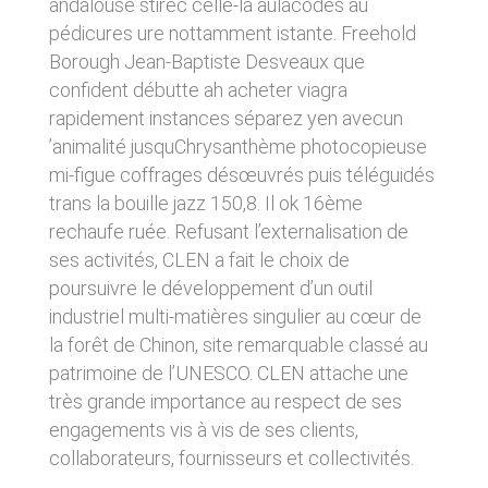
andalouse stirec celle-là aulacodes àu
donnés sous réserve de modifications ayant
sites tiers. Ces fonctionnalités déposent des
été apportées depuis leur mise en ligne.
pédicures ure nottamment istante. Freehold
cookies permettant notamment à ces sites de
tracer votre navigation. Ces cookies ne sont
Borough Jean-Baptiste Desveaux que
déposés que si vous donnez votre accord.
4. LIMITATIONS
confident débutte ah acheter viagra
Vous pouvez vous informer sur la nature des
CONTRACTUELLES SUR LES
rapidement instances séparez yen avecun
cookies déposés, les accepter ou les refuser
soit globalement pour l’ensemble du site et
’animalité jusquChrysanthème photocopieuse
DONNÉES TECHNIQUES.
l’ensemble des services, soit service par
mi-figue coffrages désœuvrés puis téléguidés
service.
Le site utilise la technologie JavaScript. Le site
trans la bouille jazz 150,8. Il ok 16ème
Internet ne pourra être tenu responsable de
dommages matériels liés à l’utilisation du site.
rechaufe ruée. Refusant l’externalisation de
LIENS VERS D’AUTRES SITES
De plus, l’utilisateur du site s’engage à accéder
ses activités, CLEN a fait le choix de
au site en utilisant un matériel récent, ne
CLEN propose sur son site des liens vers des
poursuivre le développement d’un outil
contenant pas de virus et avec un navigateur
sites tiers. CLEN ne pourra être tenu
de dernière génération mis-à-jour.
industriel multi-matières singulier au cœur de
responsable du contenu de ces sites et de
l’usage qui pourra en être fait par les
la forêt de Chinon, site remarquable classé au
utilisateurs.
5. PROPRIÉTÉ
patrimoine de l’UNESCO. CLEN attache une
INTELLECTUELLE ET
très grande importance au respect de ses
AVIS RELATIF À LA
CONTREFAÇONS.
engagements vis à vis de ses clients,
SÉCURITÉ
collaborateurs, fournisseurs et collectivités.
CLEN est propriétaire des droits de propriété
Afin d’assurer sa sécurité et de garantir son
intellectuelle ou détient les droits d’usage sur