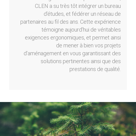
CLEN a su très tôt intégrer un bureau
d’études, et fédérer un réseau de
partenaires au fil des ans. Cette expérience
témoigne aujourd’hui de véritables
exigences ergonomiques, et permet ainsi
de mener à bien vos projets
d’aménagement en vous garantissant des
solutions pertinentes ainsi que des
prestations de qualité.