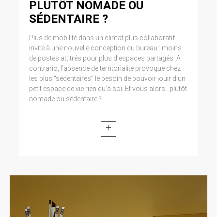
PLUTÔT NOMADE OU
Cliquez en haut à droite du navigateur sur le
pictogramme de menu (symbolisé par trois
SÉDENTAIRE ?
lignes horizontales). Sélectionnez Paramètres.
Cliquez sur Afficher les paramètres avancés.
Plus de mobilité dans un climat plus collaboratif
Dans la section ‘Confidentialité’, cliquez sur
invite à une nouvelle conception du bureau : moins
préférences. Dans l’onglet ‘Confidentialité’,
de postes attitrés pour plus d’espaces partagés. A
vous pouvez bloquer les cookies.
contrario, l’absence de territorialité provoque chez
les plus “sédentaires” le besoin de pouvoir jouir d’un
9. DROIT APPLICABLE ET
petit espace de vie rien qu’à soi. Et vous alors...plutôt
ATTRIBUTION DE
nomade ou sédentaire ?
JURIDICTION.
+
Tout litige en relation avec l’utilisation du site
https://clen.fr est soumis au droit français. Il est
fait attribution exclusive de juridiction aux
tribunaux compétents de Paris.
10. LES PRINCIPALES LOIS
CONCERNÉES.
Loi n° 78-17 du 6 janvier 1978, notamment