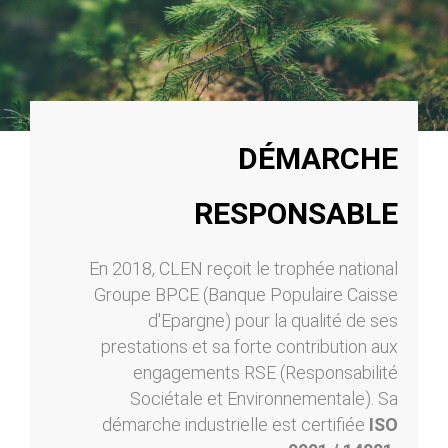
DÉMARCHE
RESPONSABLE
En 2018, CLEN reçoit le trophée national
Groupe BPCE (Banque Populaire Caisse
d'Epargne) pour la qualité de ses
prestations et sa forte contribution aux
engagements RSE (Responsabilité
Sociétale et Environnementale). Sa
démarche industrielle est certifiée
ISO