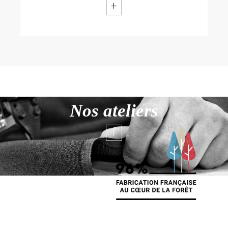
+
Nos ateliers
+