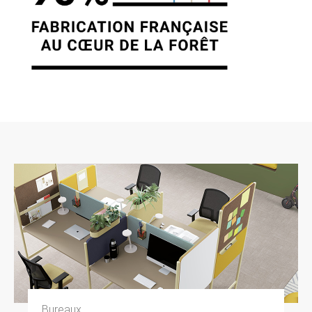
7. GESTION DES DONNÉES
PERSONNELLES.
En France, les données personnelles sont
notamment protégées par la loi n° 78-87 du 6
janvier 1978, la loi n° 2004-801 du 6 août 2004,
l’article L. 226-13 du Code pénal et la Directive
Européenne du 24 octobre 1995. A l’occasion
de l’utilisation du site https://clen.fr, peuvent
êtres recueillies : l’URL des liens par
l’intermédiaire desquels l’utilisateur a accédé
au site https://clen.fr, le fournisseur d’accès de
l’utilisateur, l’adresse de protocole Internet (IP)
de l’utilisateur. En tout état de cause CLEN ne
collecte des informations personnelles
relatives à l’utilisateur que pour le besoin de
certains services proposés par le site
https://clen.fr. L’utilisateur fournit ces
informations en toute connaissance de cause,
notamment lorsqu’il procède par lui-même à
leur saisie. Il est alors précisé à l’utilisateur du
site https://clen.fr l’obligation ou non de fournir
ces informations. Conformément aux
Bureaux