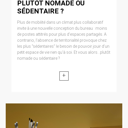
PLUTÔT NOMADE OU
modifiée par la loi n° 2004-801 du 6 août 2004
relative à l’informatique, aux fichiers et aux
SÉDENTAIRE ?
libertés. Loi n° 2004-575 du 21 juin 2004 pour
la confiance dans l’économie numérique.
Plus de mobilité dans un climat plus collaboratif
invite à une nouvelle conception du bureau : moins
11. LEXIQUE.
de postes attitrés pour plus d’espaces partagés. A
contrario, l’absence de territorialité provoque chez
Utilisateur : Internaute se connectant, utilisant
les plus “sédentaires” le besoin de pouvoir jouir d’un
le site susnommé. Informations personnelles :
petit espace de vie rien qu’à soi. Et vous alors...plutôt
« les informations qui permettent, sous quelque
nomade ou sédentaire ?
forme que ce soit, directement ou non,
l’identification des personnes physiques
auxquelles elles s’appliquent » (article 4 de la
+
loi n° 78-17 du 6 janvier 1978).