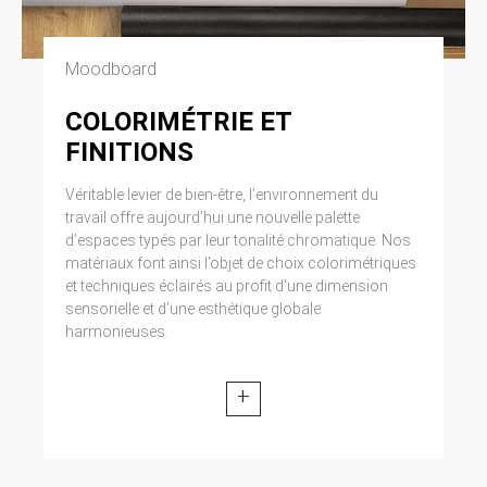
Moodboard
COLORIMÉTRIE ET
FINITIONS
Véritable levier de bien-être, l’environnement du
travail offre aujourd’hui une nouvelle palette
d’espaces typés par leur tonalité chromatique. Nos
matériaux font ainsi l’objet de choix colorimétriques
et techniques éclairés au profit d’une dimension
sensorielle et d’une esthétique globale
harmonieuses.
+