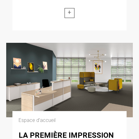
modifiée par la loi n° 2004-801 du 6 août 2004
relative à l’informatique, aux fichiers et aux
+
libertés. Loi n° 2004-575 du 21 juin 2004 pour
la confiance dans l’économie numérique.
11. LEXIQUE.
Utilisateur : Internaute se connectant, utilisant
le site susnommé. Informations personnelles :
« les informations qui permettent, sous quelque
forme que ce soit, directement ou non,
l’identification des personnes physiques
auxquelles elles s’appliquent » (article 4 de la
loi n° 78-17 du 6 janvier 1978).
Espace d’accueil
LA PREMIÈRE IMPRESSION