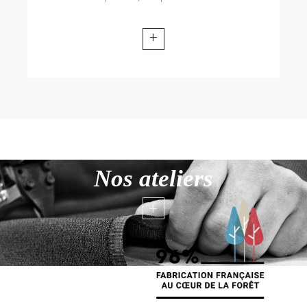
+
Nos ateliers
+