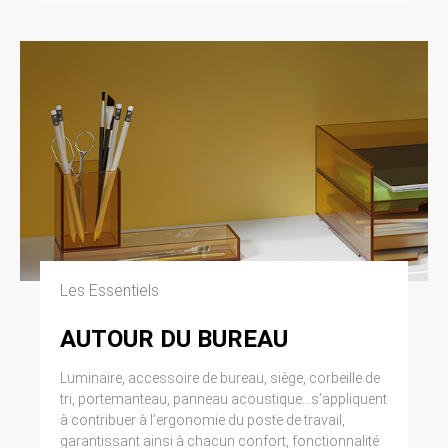
modifiée par la loi n° 2004-801 du 6 août 2004
relative à l’informatique, aux fichiers et aux
libertés. Loi n° 2004-575 du 21 juin 2004 pour
la confiance dans l’économie numérique.
11. LEXIQUE.
Utilisateur : Internaute se connectant, utilisant
le site susnommé. Informations personnelles :
« les informations qui permettent, sous quelque
forme que ce soit, directement ou non,
l’identification des personnes physiques
auxquelles elles s’appliquent » (article 4 de la
loi n° 78-17 du 6 janvier 1978).
Les Essentiels
AUTOUR DU BUREAU
Luminaire, accessoire de bureau, siège, corbeille de
tri, portemanteau, panneau acoustique...s’appliquent
à contribuer à l’ergonomie du poste de travail,
garantissant ainsi à chacun confort, fonctionnalité