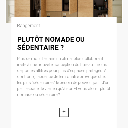
Cliquez en haut à droite du navigateur sur le
pictogramme de menu (symbolisé par trois
lignes horizontales). Sélectionnez Paramètres.
Cliquez sur Afficher les paramètres avancés.
Dans la section ‘Confidentialité’, cliquez sur
Rangement
préférences. Dans l’onglet ‘Confidentialité’,
vous pouvez bloquer les cookies.
PLUTÔT NOMADE OU
SÉDENTAIRE ?
9. DROIT APPLICABLE ET
ATTRIBUTION DE
Plus de mobilité dans un climat plus collaboratif
invite à une nouvelle conception du bureau : moins
JURIDICTION.
de postes attitrés pour plus d’espaces partagés. A
contrario, l’absence de territorialité provoque chez
Tout litige en relation avec l’utilisation du site
https://clen.fr est soumis au droit français. Il est
les plus “sédentaires” le besoin de pouvoir jouir d’un
fait attribution exclusive de juridiction aux
petit espace de vie rien qu’à soi. Et vous alors...plutôt
tribunaux compétents de Paris.
nomade ou sédentaire ?
10. LES PRINCIPALES LOIS
+
CONCERNÉES.
Loi n° 78-17 du 6 janvier 1978, notamment