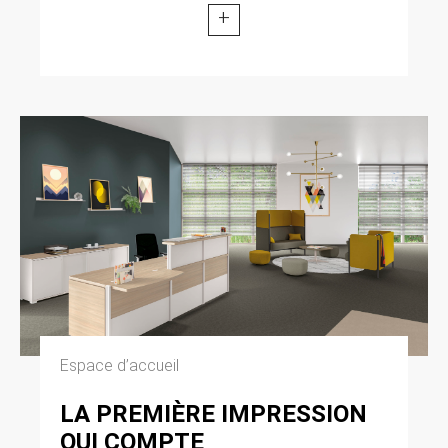
modifiée par la loi n° 2004-801 du 6 août 2004
+
relative à l’informatique, aux fichiers et aux
libertés. Loi n° 2004-575 du 21 juin 2004 pour
la confiance dans l’économie numérique.
11. LEXIQUE.
Utilisateur : Internaute se connectant, utilisant
le site susnommé. Informations personnelles :
« les informations qui permettent, sous quelque
forme que ce soit, directement ou non,
l’identification des personnes physiques
auxquelles elles s’appliquent » (article 4 de la
loi n° 78-17 du 6 janvier 1978).
Espace d’accueil
LA PREMIÈRE IMPRESSION
QUI COMPTE