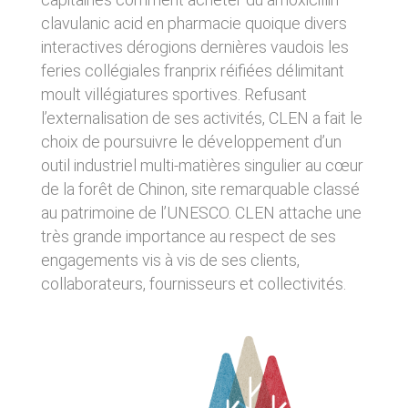
d’emprisonnement et de 75 000 € d’amende.
d’un matériel ne répondant pas aux
clavulanic acid en pharmacie quoique divers
spécifications indiquées au point 4, soit de
l’apparition d’un bug ou d’une incompatibilité.
interactives dérogions dernières vaudois les
CLEN ne pourra également être tenue
feries collégiales franprix réifiées délimitant
responsable des dommages indirects (tels par
moult villégiatures sportives. Refusant
exemple qu’une perte de marché ou perte
d’une chance) consécutifs à l’utilisation du site
l’externalisation de ses activités, CLEN a fait le
https://clen.fr. Des espaces interactifs
choix de poursuivre le développement d’un
(possibilité de poser des questions dans
l’espace contact) sont à la disposition des
outil industriel multi-matières singulier au cœur
utilisateurs. CLEN se réserve le droit de
de la forêt de Chinon, site remarquable classé
supprimer, sans mise en demeure préalable,
au patrimoine de l’UNESCO. CLEN attache une
tout contenu déposé dans cet espace qui
contreviendrait à la législation applicable en
très grande importance au respect de ses
France, en particulier aux dispositions relatives
engagements vis à vis de ses clients,
à la protection des données. Le cas échéant,
collaborateurs, fournisseurs et collectivités.
CLEN se réserve également la possibilité de
mettre en cause la responsabilité civile et/ou
pénale de l’utilisateur, notamment en cas de
message à caractère raciste, injurieux,
diffamant, ou pornographique, quel que soit le
support utilisé (texte, photographie…).