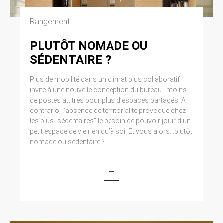
modifiée par la loi n° 2004-801 du 6 août 2004
relative à l’informatique, aux fichiers et aux
Rangement
libertés. Loi n° 2004-575 du 21 juin 2004 pour
la confiance dans l’économie numérique.
PLUTÔT NOMADE OU
SÉDENTAIRE ?
11. LEXIQUE.
Utilisateur : Internaute se connectant, utilisant
Plus de mobilité dans un climat plus collaboratif
le site susnommé. Informations personnelles :
invite à une nouvelle conception du bureau : moins
« les informations qui permettent, sous quelque
de postes attitrés pour plus d’espaces partagés. A
forme que ce soit, directement ou non,
contrario, l’absence de territorialité provoque chez
l’identification des personnes physiques
les plus “sédentaires” le besoin de pouvoir jouir d’un
auxquelles elles s’appliquent » (article 4 de la
petit espace de vie rien qu’à soi. Et vous alors...plutôt
loi n° 78-17 du 6 janvier 1978).
nomade ou sédentaire ?
+