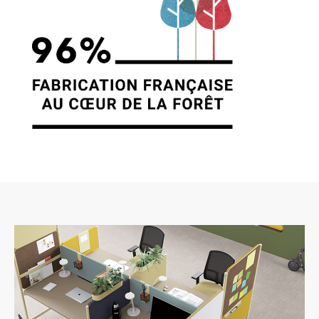
7. GESTION DES DONNÉES
PERSONNELLES.
En France, les données personnelles sont
notamment protégées par la loi n° 78-87 du 6
janvier 1978, la loi n° 2004-801 du 6 août 2004,
l’article L. 226-13 du Code pénal et la Directive
Européenne du 24 octobre 1995. A l’occasion
de l’utilisation du site https://clen.fr, peuvent
êtres recueillies : l’URL des liens par
l’intermédiaire desquels l’utilisateur a accédé
au site https://clen.fr, le fournisseur d’accès de
l’utilisateur, l’adresse de protocole Internet (IP)
de l’utilisateur. En tout état de cause CLEN ne
collecte des informations personnelles
relatives à l’utilisateur que pour le besoin de
certains services proposés par le site
https://clen.fr. L’utilisateur fournit ces
informations en toute connaissance de cause,
notamment lorsqu’il procède par lui-même à
leur saisie. Il est alors précisé à l’utilisateur du
site https://clen.fr l’obligation ou non de fournir
ces informations. Conformément aux