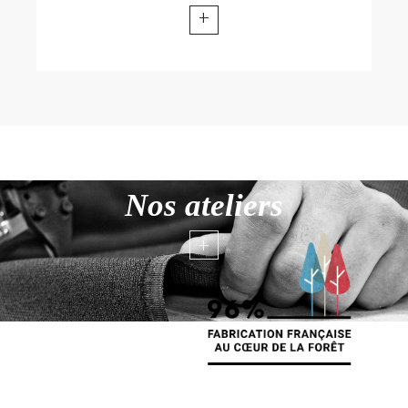
+
Nos ateliers
+