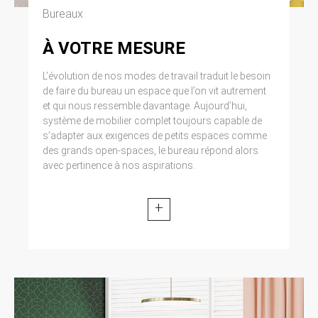
données.
Bureaux
À VOTRE MESURE
8. LIENS HYPERTEXTES ET
COOKIES.
L’évolution de nos modes de travail traduit le besoin
de faire du bureau un espace que l’on vit autrement
Le site https://clen.fr contient un certain
nombre de liens hypertextes vers d’autres
et qui nous ressemble davantage. Aujourd’hui,
sites, mis en place avec l’autorisation de CLEN.
système de mobilier complet toujours capable de
Cependant, CLEN n’a pas la possibilité de
s’adapter aux exigences de petits espaces comme
vérifier le contenu des sites ainsi visités, et
des grands open-spaces, le bureau répond alors
n’assumera en conséquence aucune
avec pertinence à nos aspirations.
responsabilité de ce fait. La navigation sur le
site https://clen.fr est susceptible de provoquer
l’installation de cookie(s) sur l’ordinateur de
+
l’utilisateur. Un cookie est un fichier de petite
taille, qui ne permet pas l’identification de
l’utilisateur, mais qui enregistre des
informations relatives à la navigation d’un
ordinateur sur un site. Les données ainsi
obtenues visent à faciliter la navigation
ultérieure sur le site, et ont également vocation
à permettre diverses mesures de