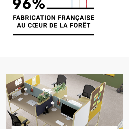
dispositions des articles 38 et suivants de la loi
78-17 du 6 janvier 1978 relative à
l’informatique, aux fichiers et aux libertés, tout
utilisateur dispose d’un droit d’accès, de
rectification et d’opposition aux données
personnelles le concernant, en effectuant sa
demande écrite et signée, accompagnée
d’une copie du titre d’identité avec signature du
titulaire de la pièce, en précisant l’adresse à
laquelle la réponse doit être envoyée. Aucune
information personnelle de l’utilisateur du site
https://clen.fr n’est publiée à l’insu de
l’utilisateur, échangée, transférée, cédée ou
vendue sur un support quelconque à des tiers.
Seule l’hypothèse du rachat de CLEN et de ses
droits permettrait la transmission des dites
informations à l’éventuel acquéreur qui serait à
son tour tenu de la même obligation de
conservation et de modification des données
vis à vis de l’utilisateur du site https://clen.fr. Les
bases de données sont protégées par les
dispositions de la loi du 1er juillet 1998
transposant la directive 96/9 du 11 mars 1996
relative à la protection juridique des bases de